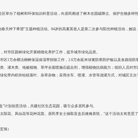
个社区举办了植树和环保知识科普活动，向居民阐述了树木在固碳降尘、保护生物多样性
抱春天种下希望”主题种植活动。84岁的高素英老人是第二次参与阳光种植活动，她说
，对市区园林绿化开展精细化养护工作，提升城市绿化品质。
市区1万余棵法桐树保温保湿带拆除工作，2.6万余延米绿篱防寒防护板以及各路段
类、灌木类、地被植物、草坪全面喷施石硫合剂，增强植物抗病能力；组织人员对市
绿化带内积存枯枝落叶、杂草杂物；采用水车、喷灌、水管等浇灌方式，对城区主次
盲盒”计划创意活动，共建社区生态花园，吸引众多居民参与。
太阳花、凤仙花等花种花苗。居民李女士抽取盲盒后难掩喜悦，“这个活动太有意思
宏旭）