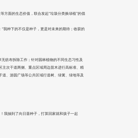
等方面的生态价值，联合发起“垃圾分类换绿植”的倡
：“我种下的不仅是种子，更是对未来的期待；收获的
防寒无纺布拆除工作；针对园林植物的不同生态习性及
区主次干道两侧、重点区域周边苗木进行高标准、精
干道、游园广场等公共区域行道树、绿篱、绿地等及
了！我抽到了向日葵种子，打算回家就和孩子一起