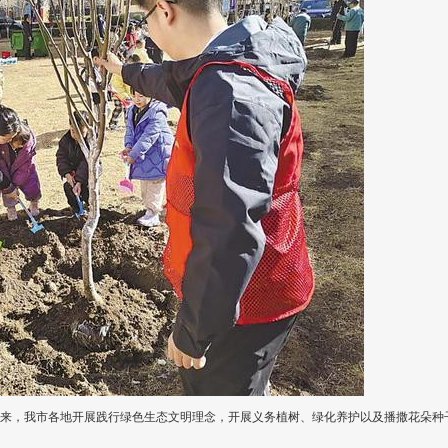
来，我市各地开展践行绿色生态文明理念，开展义务植树、绿化养护以及播撒花朵种