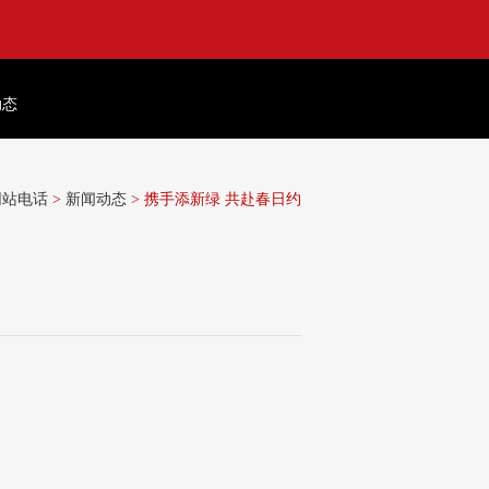
动态
网站电话
>
新闻动态
> 携手添新绿 共赴春日约