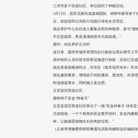
三河市多个街道社区、单位组织了种植活动。
3月12日，迎宾北路街道嘉城国际、锦绣华庭等多
议，鼓励居民以实际行动践行绿色生活理念。
燕达养护中心在住老人聚集在阳光种植房，参与“拥
不仅是蔬菜，更是满满的快乐与成就感。”
霸州：绿化养护正当时
连日来，霸州市城市管理综合行政执法局从细节入手
及时组织人员对苗木防寒设施进行拆除，目前已完成
病虫害发病规律特点，对市区（除常绿乔木外）乔木
细化修剪整形，增强枝干间的通风、透光性，并清理
时浇灌返青水，同时施入复合肥。
文安迎宾西道社区：
拥有种子盲盒“种春天”
文安县迎宾西道社区举办了一场“盲盒种春天·绿色
活动现场，一个个精美的盲盒整齐排列，盲盒内藏着
种，让她感受植物生长的奇妙过程。”
（记者李博楠曹明明郑爽通讯员陈伟娜郑佳庆编辑张